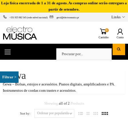
Loja física encerrada de 1 a 31 de agosto. As compras online serão entregues a
partir de setembro.
Links
+351 925 982 545 (rede móvel nacional)
geral@electromusica.pt
0
Carrinho
Conta
Gewa
Gewa – Bolsas, estojos e acessórios. Pianos digitais, amplificadores e PA.
Instrumentos de cordas com trastes e acessórios.
Showing
all of 2
Products
Sort by: