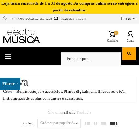
Loja física encerrada de 1 a 31 de agosto. As compras online serão entregues a
partir de setembro.
Links
+351 925 982 545 (rede móvel nacional)
geral@electromusica.pt
0
Carrinho
Conta
Gewa
Gewa – Bolsas, estojos e acessórios. Pianos digitais, amplificadores e PA.
Instrumentos de cordas com trastes e acessórios.
Showing
all of 3
Products
Sort by: