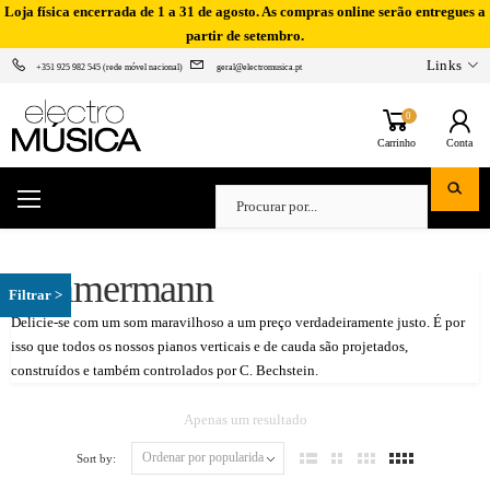
Loja física encerrada de 1 a 31 de agosto. As compras online serão entregues a
partir de setembro.
Links
+351 925 982 545 (rede móvel nacional)
geral@electromusica.pt
0
Carrinho
Conta
Zimmermann
Delicie-se com um som maravilhoso a um preço verdadeiramente justo. É por
isso que todos os nossos pianos verticais e de cauda são projetados,
construídos e também controlados por C. Bechstein.
Apenas um resultado
Sort by: