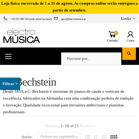
Loja física encerrada de 1 a 31 de agosto. As compras online serão entregues a
partir de setembro.
Links
+351 925 982 545 (rede móvel nacional)
geral@electromusica.pt
0
Carrinho
Conta
C. Bechstein
Desde 1853, a C. Bechstein é sinónimo de pianos de cauda e verticais de
excelência, fabricados na Alemanha com uma combinação perfeita de tradição
e inovação. Qualidade excecional para iniciantes ambiciosos e pianistas
profissionais.
Showing
1
–
16
of
21
Products
Sort by: