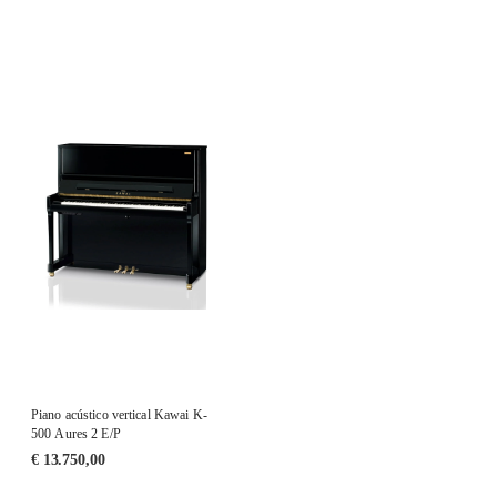
Piano acústico vertical Kawai K-
500 Aures 2 E/P
€
13.750,00