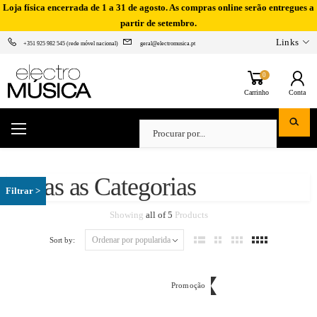
Loja física encerrada de 1 a 31 de agosto. As compras online serão entregues a
partir de setembro.
Links
+351 925 982 545 (rede móvel nacional)
geral@electromusica.pt
0
Carrinho
Conta
Todas as Categorias
Showing
all of 5
Products
Sort by:
Promoção