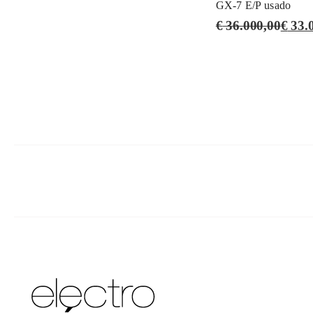
GX-7 E/P usado
€
36.000,00
€
33.