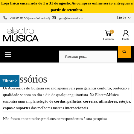
Loja física encerrada de 1 a 31 de agosto. As compras online serão entregues a
partir de setembro.
Links
+351 925 982 545 (rede móvel nacional)
geral@electromusica.pt
0
Carrinho
Conta
Acessórios
Os Acessórios de Guitarra são indispensáveis para garantir conforto, proteção e
qualidade sonora no dia a dia de qualquer guitarrista. Na ElectroMúsica
encontra uma ampla seleção de
cordas, palhetas, correias, afinadores, estojos,
capas e suportes
das melhores marcas internacionais.
Não foram encontrados produtos correspondentes à sua pesquisa.