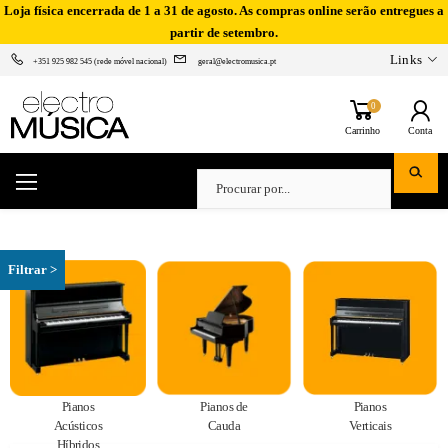
Loja física encerrada de 1 a 31 de agosto. As compras online serão entregues a
partir de setembro.
Links
+351 925 982 545 (rede móvel nacional)
geral@electromusica.pt
0
Carrinho
Conta
Pianos
Pianos de
Pianos
Acústicos
Cauda
Verticais
Híbridos