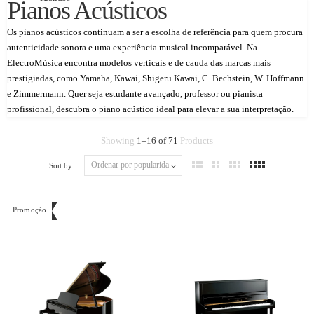
Pianos Acústicos
Os pianos acústicos continuam a ser a escolha de referência para quem procura
autenticidade sonora e uma experiência musical incomparável. Na
ElectroMúsica encontra modelos verticais e de cauda das marcas mais
prestigiadas, como Yamaha, Kawai, Shigeru Kawai, C. Bechstein, W. Hoffmann
e Zimmermann. Quer seja estudante avançado, professor ou pianista
profissional, descubra o piano acústico ideal para elevar a sua interpretação.
Showing
1
–
16
of
71
Products
Sort by:
Promoção