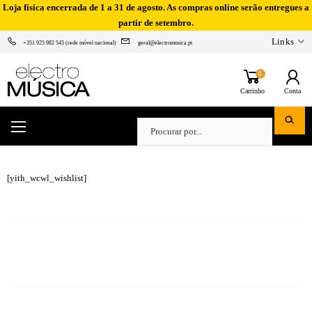
Loja física encerrada de 1 a 31 de agosto. As compras online serão entregues a
partir de setembro.
Links
+351 925 982 545 (rede móvel nacional)
geral@electromusica.pt
0
Carrinho
Conta
[yith_wcwl_wishlist]