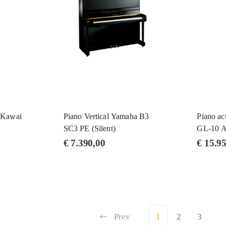
a Kawai
Piano Vertical Yamaha B3
Piano ac
SC3 PE (Silent)
GL-10 
€
7.390,00
€
15.95
Prev
1
2
3