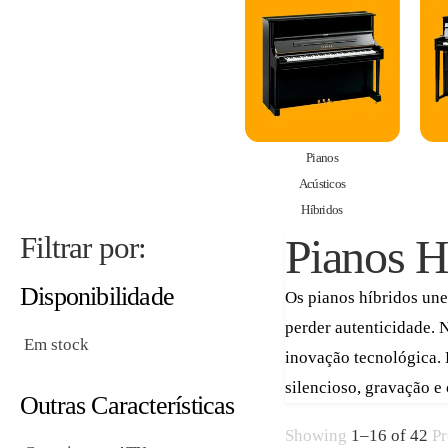
Pianos
Acústicos
Híbridos
Filtrar por:
Pianos H
Disponibilidade
Os pianos híbridos une
perder autenticidade. 
Em stock
inovação tecnológica.
silencioso, gravação e
Outras Características
Showing
1
–
16
of
42
Pr