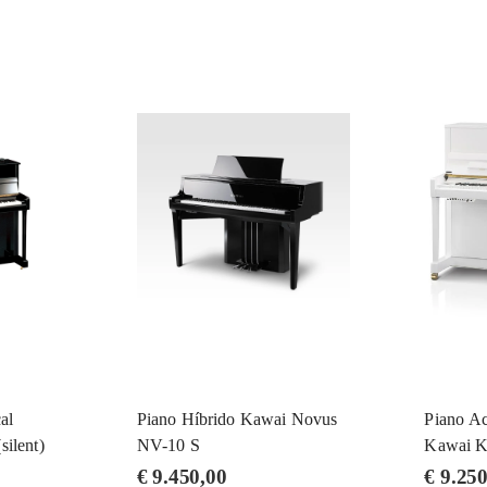
al
Piano Híbrido Kawai Novus
Piano Ac
ilent)
NV-10 S
Kawai 
€
9.450,00
€
9.250