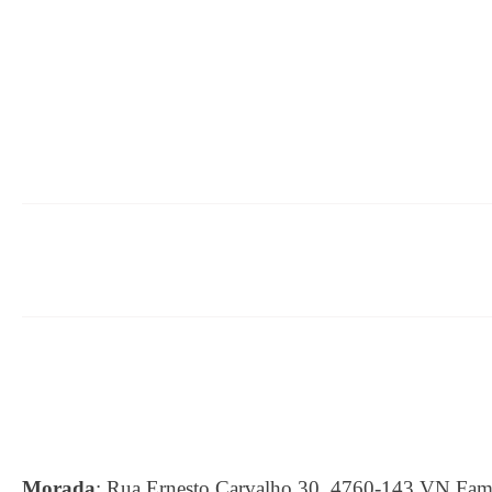
Morada
:
Rua Ernesto Carvalho 30, 4760-143 VN F