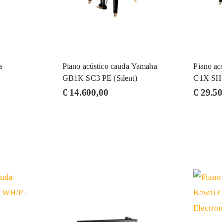
a
Piano acústico cauda Yamaha
Piano ac
GB1K SC3 PE (Silent)
C1X SH3
€
14.600,00
€
29.50