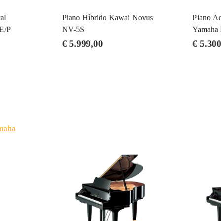
al
Piano Híbrido Kawai Novus
Piano Ac
E/P
NV-5S
Yamaha B
€
5.999,00
€
5.300