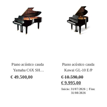
Piano acústico cauda
Piano acústico cauda
Yamaha C6X SH3
Kawai GL-10 E/P
PE (Silent)
€
49.500,00
€
10.590,00
€
9.995,00
Início: 31/07/2026 | Fim:
31/08/2026