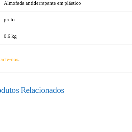
Almofada antiderrapante em plástico
preto
0,6 kg
tacte-nos
.
odutos Relacionados