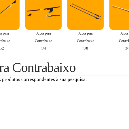
os para
Arcos para
Arcos para
Arcos 
rabaixo
Contrabaixo
Contrabaixo
Contra
1/2
1/4
1/8
3/
ra Contrabaixo
 produtos correspondentes à sua pesquisa.