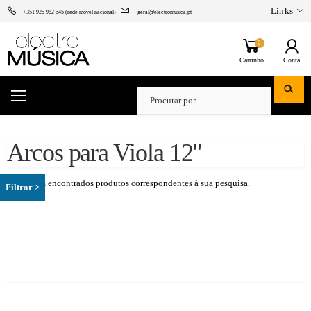
Links
+351 925 982 545 (rede móvel nacional)
geral@electromusica.pt
0
Carrinho
Conta
Arcos para Viola 12"
Não foram encontrados produtos correspondentes à sua pesquisa.