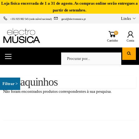
Loja física encerrada de 1 a 31 de agosto. As compras online serão entregues a
partir de setembro.
Links
+351 925 982 545 (rede móvel nacional)
geral@electromusica.pt
0
Carrinho
Conta
Cavaquinhos
Não foram encontrados produtos correspondentes à sua pesquisa.