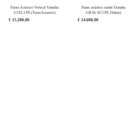
Piano Acústico Vertical Yamaha
Piano acústico cauda Yamaha
U1TA3 PE (TransAcoustic)
GB1K SC3 PE (Silent)
€
15.200,00
€
14.600,00