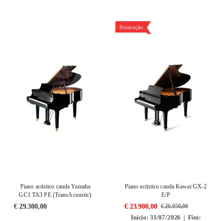
Promoção
Piano acústico cauda Yamaha
Piano acústico cauda Kawai GX-2
GC1 TA3 PE (TransAcoustic)
E/P
€
29.300,00
€
23.900,00
€
26.950,00
Início: 31/07/2026 | Fim: