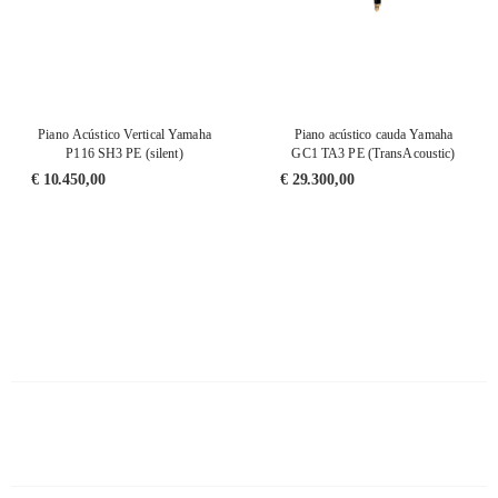
Piano Acústico Vertical Yamaha
Piano acústico cauda Yamaha
P116 SH3 PE (silent)
GC1 TA3 PE (TransAcoustic)
€
10.450,00
€
29.300,00