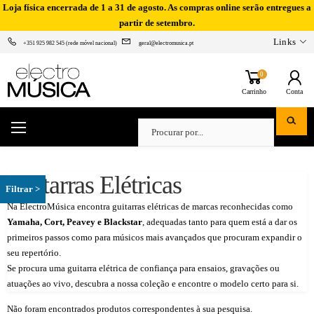
Loja física encerrada de 1 a 31 de agosto. As compras online serão entregues a
partir de setembro.
Links
+351 925 982 545 (rede móvel nacional)
geral@electromusica.pt
0
Carrinho
Conta
Guitarras Elétricas
Na ElectroMúsica encontra guitarras elétricas de marcas reconhecidas como
Yamaha, Cort, Peavey e Blackstar
, adequadas tanto para quem está a dar os
primeiros passos como para músicos mais avançados que procuram expandir o
seu repertório.
Se procura uma guitarra elétrica de confiança para ensaios, gravações ou
atuações ao vivo, descubra a nossa coleção e encontre o modelo certo para si.
Não foram encontrados produtos correspondentes à sua pesquisa.