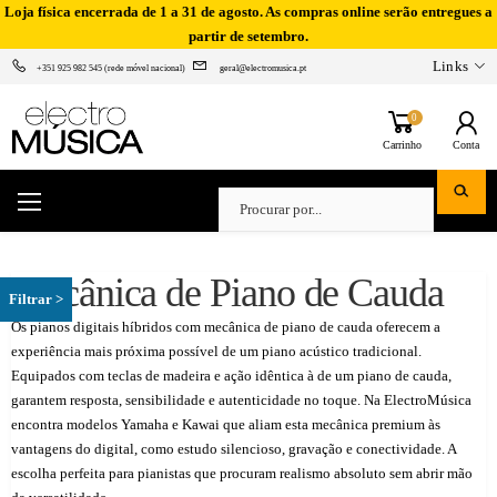
Loja física encerrada de 1 a 31 de agosto. As compras online serão entregues a
partir de setembro.
Links
+351 925 982 545 (rede móvel nacional)
geral@electromusica.pt
0
Carrinho
Conta
Mecânica de Piano de Cauda
Os pianos digitais híbridos com mecânica de piano de cauda oferecem a
experiência mais próxima possível de um piano acústico tradicional.
Equipados com teclas de madeira e ação idêntica à de um piano de cauda,
garantem resposta, sensibilidade e autenticidade no toque. Na ElectroMúsica
encontra modelos Yamaha e Kawai que aliam esta mecânica premium às
vantagens do digital, como estudo silencioso, gravação e conectividade. A
escolha perfeita para pianistas que procuram realismo absoluto sem abrir mão