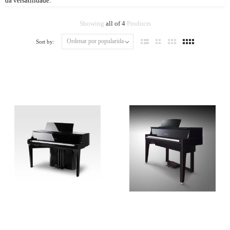
da versatilidade.
Showing
all of 4
Products
Sort by: