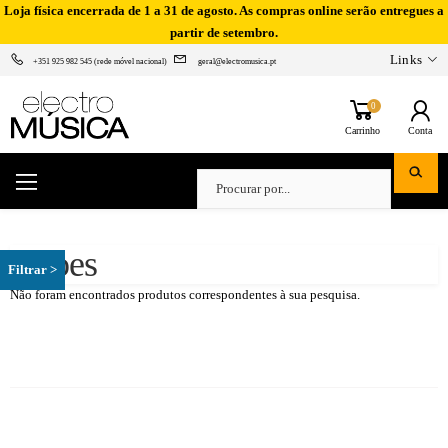
Loja física encerrada de 1 a 31 de agosto. As compras online serão entregues a
partir de setembro.
Links
+351 925 982 545 (rede móvel nacional)
geral@electromusica.pt
0
Carrinho
Conta
Oboes
Não foram encontrados produtos correspondentes à sua pesquisa.