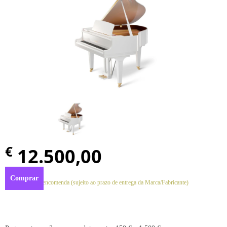
€
12.500,00
Comprar
Disponível por encomenda (sujeito ao prazo de entrega da Marca/Fabricante)