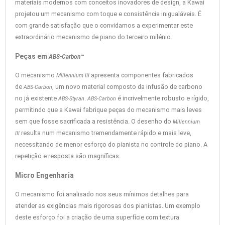
materiais modernos com conceitos inovadores de design, a Kawai
projetou um mecanismo com toque e consistência inigualáveis. É
com grande satisfação que o convidamos a experimentar este
extraordinário mecanismo de piano do terceiro milénio.
Peças em
ABS-Carbon™
O mecanismo
apresenta componentes fabricados
Millennium III
de
, um novo material composto da infusão de carbono
ABS-Carbon
no já existente
.
é incrivelmente robusto e rígido,
ABS-Styran
ABS-Carbon
permitindo que a Kawai fabrique peças do mecanismo mais leves
sem que fosse sacrificada a resistência. O desenho do
Millennium
resulta num mecanismo tremendamente rápido e mais leve,
III
necessitando de menor esforço do pianista no controle do piano. A
repetição e resposta são magníficas.
Micro Engenharia
O mecanismo foi analisado nos seus mínimos detalhes para
atender as exigências mais rigorosas dos pianistas. Um exemplo
deste esforço foi a criação de uma superfície com textura