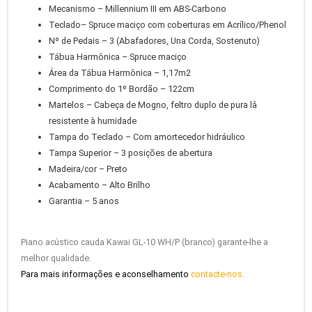
Mecanismo – Millennium III em ABS-Carbono
Teclado– Spruce maciço com coberturas em Acrílico/Phenol
Nº de Pedais – 3 (Abafadores, Una Corda, Sostenuto)
Tábua Harmônica – Spruce maciço
Área da Tábua Harmônica – 1,17m2
Comprimento do 1º Bordão – 122cm
Martelos – Cabeça de Mogno, feltro duplo de pura lâ
resistente à humidade
Tampa do Teclado – Com amortecedor hidráulico
Tampa Superior – 3 posições de abertura
Madeira/cor – Preto
Acabamento – Alto Brilho
Garantia – 5 anos
Piano acústico cauda Kawai GL-10 WH/P (branco) garante-lhe a
melhor qualidade.
Para mais informações e aconselhamento
contacte-nos
.