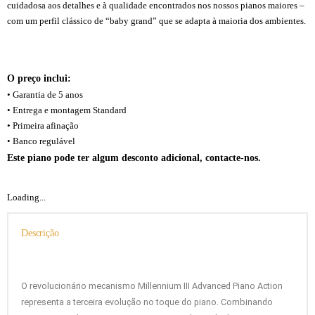
cuidadosa aos detalhes e à qualidade encontrados nos nossos pianos maiores –
com um perfil clássico de “baby grand” que se adapta à maioria dos ambientes.
Piano acústico cauda Kawai GL-10 WH/P Piano acústico cauda Kawai GL-10
WH/P Piano acústico cauda Kawai GL-10 WH/P
O preço inclui:
• Garantia de 5 anos
• Entrega e montagem Standard
• Primeira afinação
• Banco regulável
Este piano pode ter algum desconto adicional, contacte-nos.
Loading...
Descrição
O revolucionário mecanismo Millennium III Advanced Piano Action
representa a terceira evolução no toque do piano. Combinando