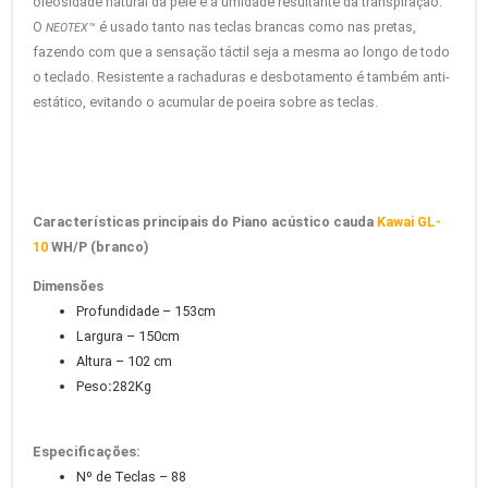
oleosidade natural da pele e a umidade resultante da transpiração.
O
é usado tanto nas teclas brancas como nas pretas,
NEOTEX™
fazendo com que a sensação táctil seja a mesma ao longo de todo
o teclado. Resistente a rachaduras e desbotamento é também anti-
estático, evitando o acumular de poeira sobre as teclas.
Características principais do Piano acústico cauda
Kawai GL-
10
WH/P (branco)
Dimensões
Profundidade – 153cm
Largura – 150cm
Altura – 102 cm
Peso
:
282Kg
Especificações:
Nº de Teclas – 88