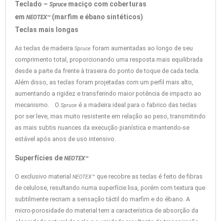
Teclado –
maciço com coberturas
Spruce
em
(marfim e ébano sintéticos)
NEOTEX™
Teclas mais longas
As teclas de madeira
foram aumentadas ao longo de seu
Spruce
comprimento total, proporcionando uma resposta mais equilibrada
desde a parte da frente à traseira do ponto de toque de cada tecla.
Além disso, as teclas foram projetadas com um perfil mais alto,
aumentando a rigidez e transferindo maior potência de impacto ao
mecanismo. O
é a madeira ideal para o fabrico das teclas
Spruce
por ser leve, mas muito resistente em relação ao peso, transmitindo
as mais subtis nuances da execução pianística e mantendo-se
estável após anos de uso intensivo.
Superfícies de
NEOTEX™
O exclusivo material
que recobre as teclas é feito de fibras
NEOTEX™
de celulose, resultando numa superfície lisa, porém com textura que
subtilmente recriam a sensação táctil do marfim e do ébano. A
micro-porosidade do material tem a característica de absorção da