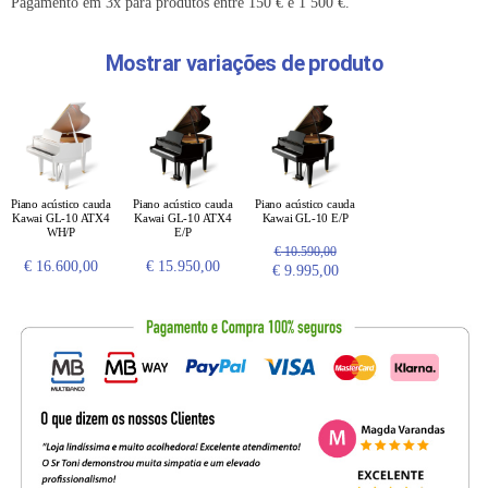
Pagamento em 3x para produtos entre 150 € e 1 500 €.
Mostrar variações de produto
Piano acústico cauda
Piano acústico cauda
Piano acústico cauda
Kawai GL-10 ATX4
Kawai GL-10 ATX4
Kawai GL-10 E/P
WH/P
E/P
€
10.590,00
€
16.600,00
€
15.950,00
€
9.995,00