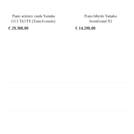
Piano acústico cauda Yamaha
Piano híbrido Yamaha
GC1 TA3 PE (TransAcoustic)
AvantGrand N2
€
29.300,00
€
14.290,00