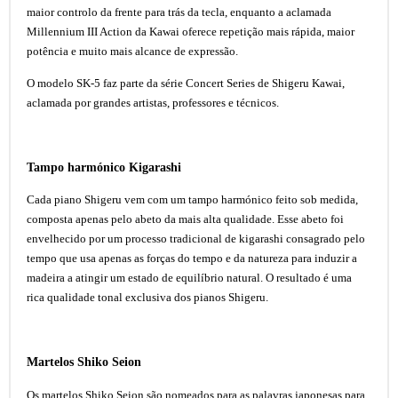
maior controlo da frente para trás da tecla, enquanto a aclamada
Millennium III Action da Kawai oferece repetição mais rápida, maior
potência e muito mais alcance de expressão.
O modelo SK-5 faz parte da série Concert Series de Shigeru Kawai,
aclamada por grandes artistas, professores e técnicos.
Tampo harmónico Kigarashi
Cada piano Shigeru vem com um tampo harmónico feito sob medida,
composta apenas pelo abeto da mais alta qualidade. Esse abeto foi
envelhecido por um processo tradicional de kigarashi consagrado pelo
tempo que usa apenas as forças do tempo e da natureza para induzir a
madeira a atingir um estado de equilíbrio natural. O resultado é uma
rica qualidade tonal exclusiva dos pianos Shigeru.
Martelos Shiko Seion
Os martelos Shiko Seion são nomeados para as palavras japonesas para