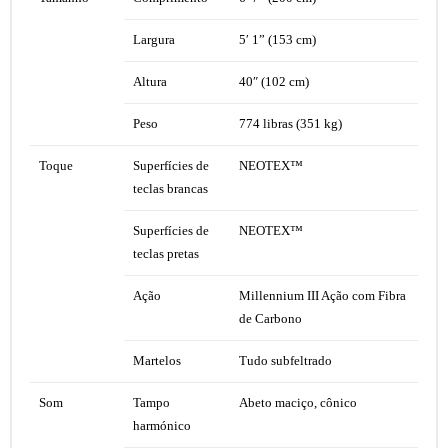
Largura
5′ 1” (153 cm)
Altura
40″ (102 cm)
Peso
774 libras (351 kg)
Toque
Superfícies de
NEOTEX™
teclas brancas
Superfícies de
NEOTEX™
teclas pretas
Ação
Millennium III Ação com Fibra
de Carbono
Martelos
Tudo subfeltrado
Som
Tampo
Abeto maciço, cônico
harmónico