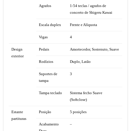
Agrafos
1-54 teclas / agrafos de
concerto de Shigeru Kawai
Escala duplex
Frente e Alíquota
Vigas
4
Design
Pedais
Amortecedor, Sostenuto, Suave
exterior
Rodízios
Duplo, Latão
Suportes de
3
tampa
Tampa teclado
Sistema fecho Suave
(Softclose)
Estante
Posição
5 posições
partituras
Acabamento
–
Duro