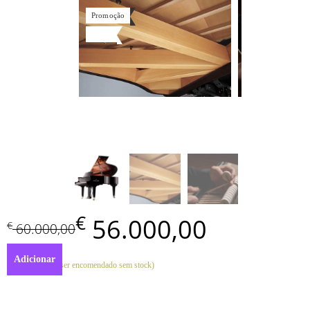
Promoção
€
56.000,00
€
60.000,00
Adicionar
Em stock (pode ser encomendado sem stock)