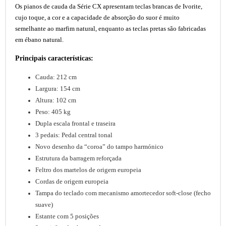
Os pianos de cauda da Série CX apresentam teclas brancas de Ivorite,
cujo toque, a cor e a capacidade de absorção do suor é muito
semelhante ao marfim natural, enquanto as teclas pretas são fabricadas
em ébano natural.
Principais características:
Cauda: 212 cm
Largura: 154 cm
Altura: 102 cm
Peso: 405 kg
Dupla escala frontal e traseira
3 pedais: Pedal central tonal
Novo desenho da “coroa” do tampo harmónico
Estrutura da barragem reforçada
Feltro dos martelos de origem europeia
Cordas de origem europeia
Tampa do teclado com mecanismo amortecedor soft-close (fecho
suave)
Estante com 5 posições