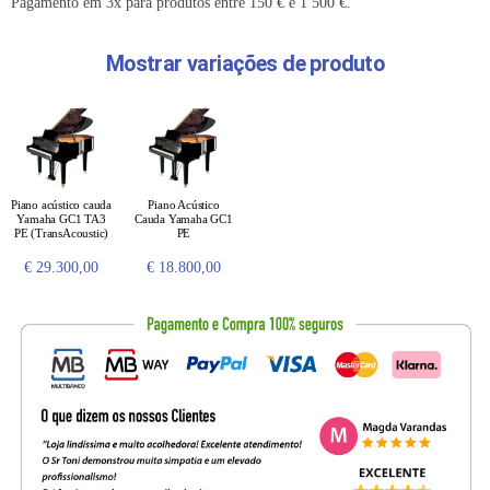
Pagamento em 3x para produtos entre 150 € e 1 500 €.
Mostrar variações de produto
Piano acústico cauda
Piano Acústico
Yamaha GC1 TA3
Cauda Yamaha GC1
PE (TransAcoustic)
PE
€
29.300,00
€
18.800,00