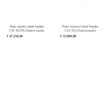
Piano acústico cauda Yamaha
Piano Acústico Cauda Yamaha
C3X TA3 PE (TransAcoustic)
C1X TA3 (TransAcoustic)
€
47.250,00
€
35.000,00