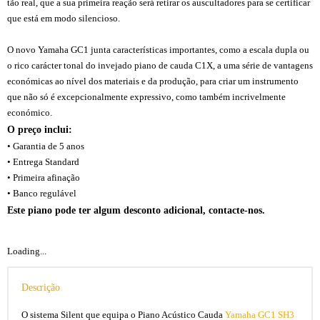
tão real, que a sua primeira reação será retirar os auscultadores para se certificar
que está em modo silencioso.
Yamaha-GC1SH3. Yamaha-gc1sh. GC1sh3.
gc1sh. gc1 sh. gc1 sh3. yamaha gc1sh.
O novo Yamaha GC1 junta características importantes, como a escala dupla ou
o rico carácter tonal do invejado piano de cauda C1X, a uma série de vantagens
económicas ao nível dos materiais e da produção, para criar um instrumento
que não só é excepcionalmente expressivo, como também incrivelmente
económico.
O preço inclui:
• Garantia de 5 anos
• Entrega Standard
• Primeira afinação
• Banco regulável
Este piano pode ter algum desconto adicional, contacte-nos.
Loading...
Descrição
O sistema Silent que equipa o Piano Acústico Cauda
Yamaha GC1 SH3