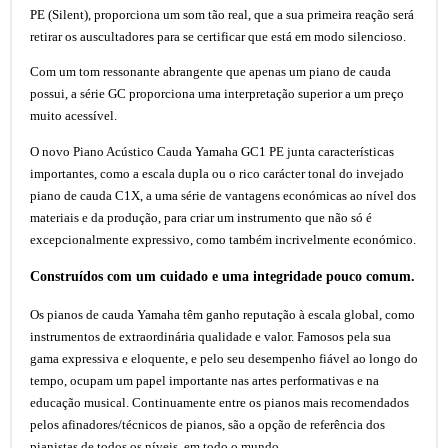
PE (Silent), proporciona um som tão real, que a sua primeira reação será
retirar os auscultadores para se certificar que está em modo silencioso.
Com um tom ressonante abrangente que apenas um piano de cauda
possui, a série GC proporciona uma interpretação superior a um preço
muito acessível.
O novo Piano Acústico Cauda Yamaha GC1 PE junta características
importantes, como a escala dupla ou o rico carácter tonal do invejado
piano de cauda C1X, a uma série de vantagens económicas ao nível dos
materiais e da produção, para criar um instrumento que não só é
excepcionalmente expressivo, como também incrivelmente económico.
Construídos com um cuidado e uma integridade pouco comum.
Os pianos de cauda Yamaha têm ganho reputação à escala global, como
instrumentos de extraordinária qualidade e valor. Famosos pela sua
gama expressiva e eloquente, e pelo seu desempenho fiável ao longo do
tempo, ocupam um papel importante nas artes performativas e na
educação musical. Continuamente entre os pianos mais recomendados
pelos afinadores/técnicos de pianos, são a opção de referência dos
pianistas de todos os níveis, em todo o mundo.