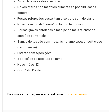
Aros: clareza e calor acústicos
Novos feltros nos martelos aumenta as possibilidades
sonoras
Postes reforçados sustentam o corpo e som do piano
Novo desenho da “coroa” do tampo harmónico
Cordas graves enroladas à mão pelos mais talentosos
artesãos da Yamaha
Tampa do teclado com mecanismo amortecedor soft-close
(fecho suave)
Estante com 5 posições
3 posições de abertura da tamp
Novo móvel SX
Cor: Preto Polido
Piano Acústico Cauda Yamaha S3X PE Piano Acústico Cauda
Yamaha S3X PE Piano Acústico Cauda Yamaha S3X PE
Para mais informações e aconselhamento
contacte-nos
.