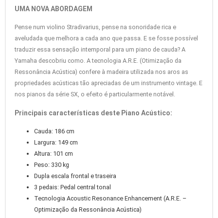
UMA NOVA ABORDAGEM
Pense num violino Stradivarius, pense na sonoridade rica e
aveludada que melhora a cada ano que passa. E se fosse possível
traduzir essa sensação intemporal para um piano de cauda? A
Yamaha descobriu como. A tecnologia A.R.E. (Otimização da
Ressonância Acústica) confere à madeira utilizada nos aros as
propriedades acústicas tão apreciadas de um instrumento vintage. E
nos pianos da série SX, o efeito é particularmente notável.
Principais características deste Piano Acústico:
Cauda: 186 cm
Largura: 149 cm
Altura: 101 cm
Peso: 330 kg
Dupla escala frontal e traseira
3 pedais: Pedal central tonal
Tecnologia Acoustic Resonance Enhancement (A.R.E. –
Optimização da Ressonância Acústica)