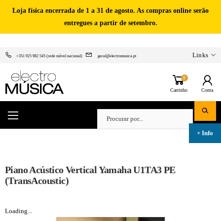
Loja física encerrada de 1 a 31 de agosto. As compras online serão
entregues a partir de setembro.
Links
+351 925 982 545 (rede móvel nacional)
geral@electromusica.pt
0
Carrinho
Conta
Piano Acústico Vertical Yamaha U1TA3 PE
(TransAcoustic)
Loading...