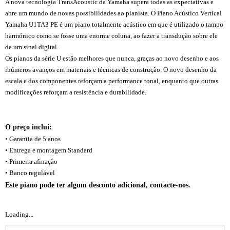
A nova tecnologia TransAcoustic da Yamaha supera todas as expectativas e
abre um mundo de novas possibilidades ao pianista.
O Piano Acústico Vertical
Yamaha U1TA3 PE é um piano totalmente acústico em que é utilizado o tampo
harmónico como se fosse uma enorme coluna, ao fazer a transdução sobre ele
de um sinal digital.
Os pianos da série U estão melhores que nunca, graças ao novo desenho e aos
inúmeros avanços em materiais e técnicas de construção. O novo desenho da
escala e dos componentes reforçam a performance tonal, enquanto que outras
modificações reforçam a resistência e durabilidade.
Piano Acústico Vertical
Yamaha U1TA3 PE (TransAcoustic) Piano Acústico Vertical Yamaha U1TA3 PE
(TransAcoustic) Piano Acústico Vertical Yamaha U1TA3 PE (TransAcoustic)
O preço inclui:
• Garantia de 5 anos
• Entrega e montagem Standard
• Primeira afinação
• Banco regulável
Este piano pode ter algum desconto adicional, contacte-nos.
Loading...