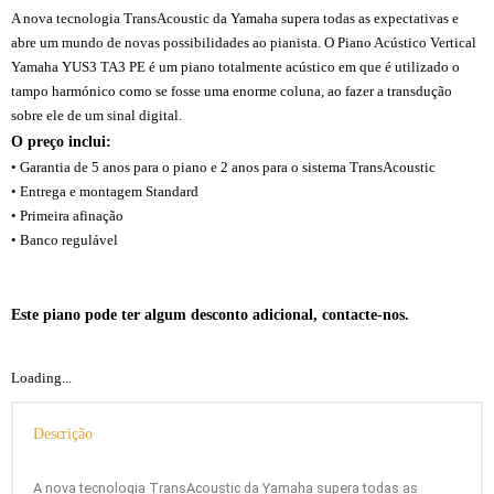
A nova tecnologia TransAcoustic da Yamaha supera todas as expectativas e
abre um mundo de novas possibilidades ao pianista. O Piano Acústico Vertical
Yamaha YUS3 TA3 PE é um piano totalmente acústico em que é utilizado o
tampo harmónico como se fosse uma enorme coluna, ao fazer a transdução
sobre ele de um sinal digital.
O preço inclui:
• Garantia de 5 anos para o piano e 2 anos para o sistema TransAcoustic
• Entrega e montagem Standard
• Primeira afinação
• Banco regulável
Yamaha-yus3ta3. yamahayus3ta3. yamaha-yus3-ta3.
yamaha yus3 ta3. Yamahayus3ta. Yamaha-yus3ta. yamahayus3ta. yamaha-
yus3-ta. yamaha yus3 ta, yamaha yus3 transacoustic, yus3 ta.
Este piano pode ter algum desconto adicional, contacte-nos.
Loading...
Descrição
A nova tecnologia TransAcoustic da Yamaha supera todas as