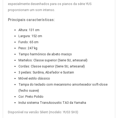
especialmente desenhados para os pianos da série YUS
proporcionam um som intenso.
Principais características:
Altura: 131 cm
Largura: 152 cm
Fundo: 65 cm
Peso: 247 kg
Tampo harmónico de abeto maciço
Martelos: Classe superior (Serie SU, artesanal)
Cordas: Classe superior (Serie SU, artesanal)
3 pedais: Surdina, Abafador e Sustain
Móvel estilo clássico
Tampa do teclado com mecanismo amortecedor soft-close
(fecho suave)
Cor: Preto Polido
Inclui sistema TransAcoustic TA3 da Yamaha
Disponível na versão Silent (modelo: YUS3 SH3)