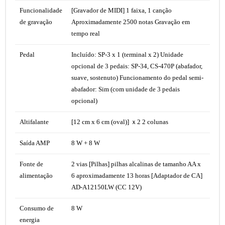
Funcionalidade
[Gravador de MIDI] 1 faixa, 1 canção
de gravação
Aproximadamente 2500 notas Gravação em
tempo real
Pedal
Incluído: SP-3 x 1 (terminal x 2) Unidade
opcional de 3 pedais: SP-34, CS-470P (abafador,
suave, sostenuto) Funcionamento do pedal semi-
abafador: Sim (com unidade de 3 pedais
opcional)
Altifalante
[12 cm x 6 cm (oval)] ｘ2 2 colunas
Saída AMP
8 W + 8 W
Fonte de
2 vias [Pilhas] pilhas alcalinas de tamanho AA x
alimentação
6 aproximadamente 13 horas [Adaptador de CA]
AD-A12150LW (CC 12V)
Consumo de
8 W
energia