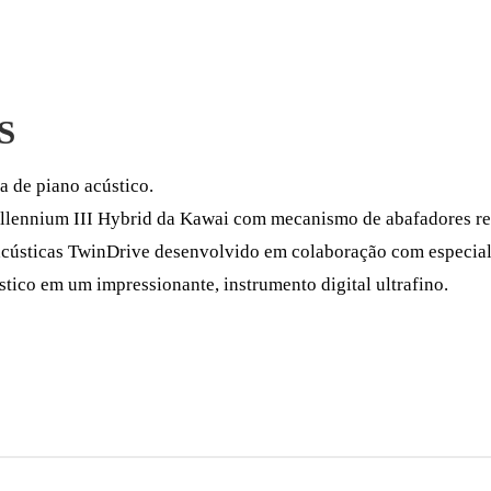
S
a de piano acústico.
illennium III Hybrid da Kawai com mecanismo de abafadores r
acústicas TwinDrive desenvolvido em colaboração com especia
tico em um impressionante, instrumento digital ultrafino.