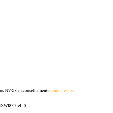
ovus NV-5S e aconselhamento
contacte-nos
.
1hdXWl8Y?rel=0