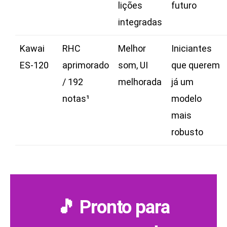
lições
futuro
integradas
Kawai
RHC
Melhor
Iniciantes
ES‑120
aprimorado
som, UI
que querem
/ 192
melhorada
já um
notas¹
modelo
mais
robusto
🎵 Pronto para