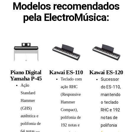
Modelos recomendados
pela ElectroMúsica:
Piano Digital
Kawai ES‑110
Kawai ES‑120
Yamaha P-45
Teclado com
Sucessor
Ação
ação RHC
do ES‑110,
Standard
(Responsive
mantendo
Hammer
Hammer
o teclado
(GHS)
Compact),
RHC e 192
autêntica e
polifonia de
notas de
polifonia de
192 notas e
polifonia
64 notas —