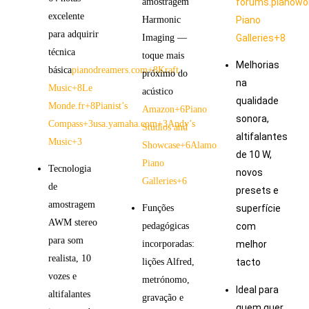
amostragem
forums.pianowo
excelente
Harmonic
Piano
para adquirir
Imaging —
Galleries
+8
técnica
toque mais
Melhorias
básica
pianodreamers.com
+8
Kraft
próximo do
na
Music
+8
Le
acústico
qualidade
Monde.fr
+8
Pianist’s
Amazon
+6
Piano
sonora,
Compass
+3
usa.yamaha.com
+3
Andy’s
Studios and
altifalantes
Music
+3
Showcase
+6
Alamo
de 10 W,
Piano
Tecnologia
novos
Galleries
+6
de
presets e
amostragem
Funções
superfície
AWM stereo
pedagógicas
com
para som
incorporadas:
melhor
realista, 10
lições Alfred,
tacto
vozes e
metrónomo,
Ideal para
altifalantes
gravação e
quem quer