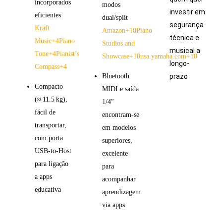
incorporados
modos
investir em
eficientes
dual/split
segurança
Kraft
Amazon
+10
Piano
técnica e
Music
+4
Piano
Studios and
musical a
Tone
+4
Pianist’s
Showcase
+10
usa.yamaha.com
+10
longo-
Compass
+4
Bluetooth
prazo
Compacto
MIDI e saída
(≈ 11.5 kg),
1/4″
fácil de
encontram-se
transportar,
em modelos
com porta
superiores,
USB-to‑Host
excelente
para ligação
para
a apps
acompanhar
educativa
aprendizagem
via apps