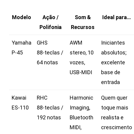
Modelo
Ação /
Som &
Ideal para…
Polifonia
Recursos
Yamaha
GHS
AWM
Iniciantes
P‑45
88‑teclas /
stereo, 10
absolutos;
64 notas
vozes,
excelente
USB‑MIDI
base de
entrada
Kawai
RHC
Harmonic
Quem quer
ES‑110
88‑teclas /
Imaging,
toque mais
192 notas
Bluetooth
realista e
MIDI,
crescimento