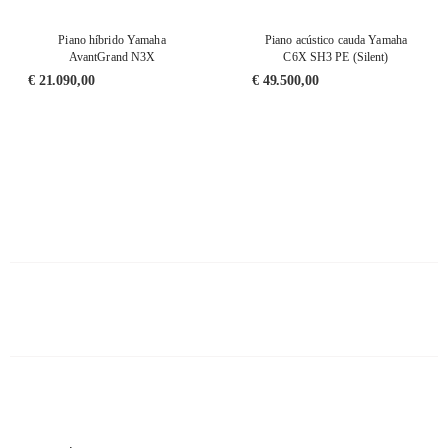
Piano híbrido Yamaha
Piano acústico cauda Yamaha
AvantGrand N3X
C6X SH3 PE (Silent)
€
21.090,00
€
49.500,00