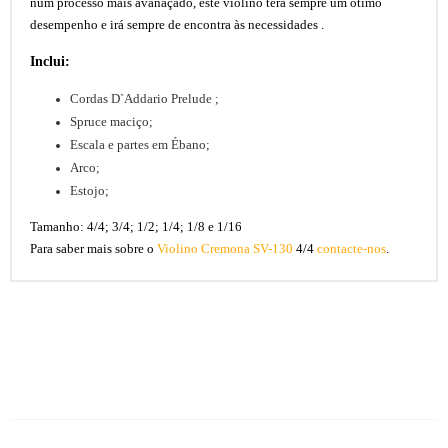
num processo mais avanaçado, este violino terá sempre um ótimo
desempenho e irá sempre de encontra às necessidades .
Inclui:
Cordas D`Addario Prelude ;
Spruce maciço;
Escala e partes em Ébano;
Arco;
Estojo;
Tamanho: 4/4; 3/4; 1/2; 1/4; 1/8 e 1/16
Para saber mais sobre o
Violino Cremona SV-130
4/4
contacte-nos
.