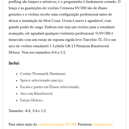
purfling são limpos e artísticos, e o pergaminho é lindamente cortado. O
braço e as guarnições do violino Cremona SV-500 são de ébano
genuíno e o violino recebe uma configuração profissional antes de
deixar a instalação da West Coast. O tom é suave e agradável, com
grande poder de carga. Embora este seja um violino para o estudante
avançado, ele agradará qualquer violinista profissional. O SV-500 é
fornecido com um estojo de espuma rígida leve Travelite TL-33 e um
arco de violino estudantil J. LaSalle LB-13 Premium Brasilwood
Deluxe. Vem nos tamanhos 4/4 a 1/2.
Inclui:
Cordas Thomastik Dominant;
Spruce selecionado maciço;
Escala e partes em Ébano selecionado;
Arco em Brazilwood;
Estojo Deluxe;
Tamanho: 4/4; 3/4 e 1/2.
Para saber mais do
violino Cremona SV-500
Premium
contacte-nos
.