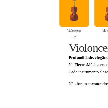
Violoncelos
Viol
1/2
Violonce
Profundidade, elegânc
Na ElectroMúsica enco
Cada instrumento é esc
Não foram encontrados