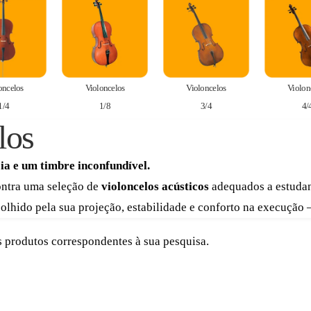
oncelos
Violoncelos
Violoncelos
Violon
1/4
1/8
3/4
4/
los
ia e um timbre inconfundível.
ntra uma seleção de
violoncelos acústicos
adequados a estudant
olhido pela sua projeção, estabilidade e conforto na execução 
 produtos correspondentes à sua pesquisa.