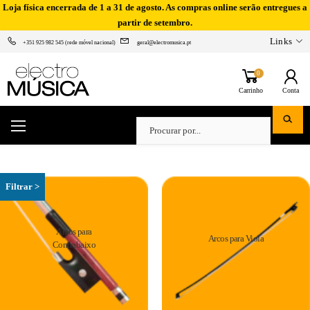
Loja física encerrada de 1 a 31 de agosto. As compras online serão entregues a
partir de setembro.
Links
+351 925 982 545 (rede móvel nacional)
geral@electromusica.pt
0
Carrinho
Conta
Arcos para
Arcos para Viola
Contrabaixo