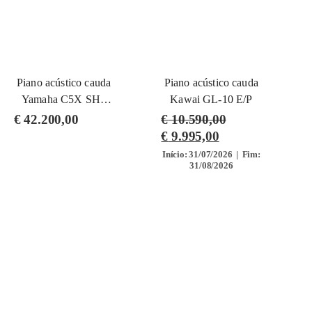
Piano acústico cauda
Piano acústico cauda
Yamaha C5X SH3
Kawai GL-10 E/P
PE (Silent)
€
42.200,00
€
10.590,00
€
9.995,00
Início: 31/07/2026 | Fim:
31/08/2026