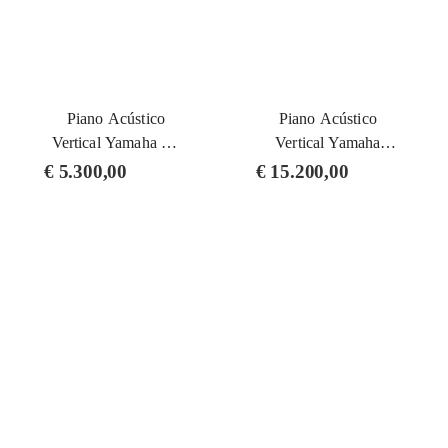
Piano Acústico
Piano Acústico
Vertical Yamaha B1
Vertical Yamaha
SC3 PE (silent)
U1TA3 PE
€
5.300,00
€
15.200,00
(TransAcoustic)