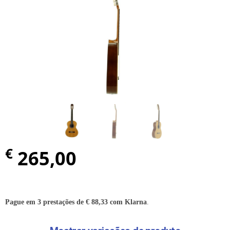
€
265,00
Pague em 3 prestações de
€
88,33
com Klarna
.