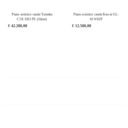
Piano acústico cauda Yamaha
Piano acústico cauda Kawai GL-
C5X SH3 PE (Silent)
10 WH/P
€
42.200,00
€
12.500,00