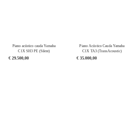
Piano acústico cauda Yamaha
Piano Acústico Cauda Yamaha
C1X SH3 PE (Silent)
C1X TA3 (TransAcoustic)
€
29.500,00
€
35.000,00