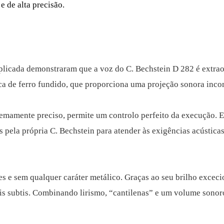
 de alta precisão.
 Aplicada demonstraram que a voz do C. Bechstein D 282 é extra
aca de ferro fundido, que proporciona uma projeção sonora inc
emamente preciso, permite um controlo perfeito da execução. 
s pela própria C. Bechstein para atender às exigências acústica
s e sem qualquer caráter metálico. Graças ao seu brilho exceci
ais subtis. Combinando lirismo, “cantilenas” e um volume sono