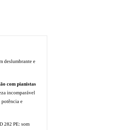
om deslumbrante e
ção com pianistas
ueza incomparável
e potência e
 D 282 PE: som