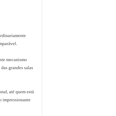
ordinariamente
omparável.
Este mecanismo
s das grandes salas
onal, até quem está
ro impressionante