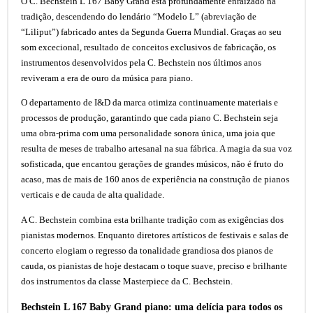
O C. Bechstein L 167 Baby Grand está profundamente enraizado na
tradição, descendendo do lendário “Modelo L” (abreviação de
“Liliput”) fabricado antes da Segunda Guerra Mundial. Graças ao seu
som excecional, resultado de conceitos exclusivos de fabricação, os
instrumentos desenvolvidos pela C. Bechstein nos últimos anos
reviveram a era de ouro da música para piano.
O departamento de I&D da marca otimiza continuamente materiais e
processos de produção, garantindo que cada piano C. Bechstein seja
uma obra-prima com uma personalidade sonora única, uma joia que
resulta de meses de trabalho artesanal na sua fábrica. A magia da sua voz
sofisticada, que encantou gerações de grandes músicos, não é fruto do
acaso, mas de mais de 160 anos de experiência na construção de pianos
verticais e de cauda de alta qualidade.
A C. Bechstein combina esta brilhante tradição com as exigências dos
pianistas modernos. Enquanto diretores artísticos de festivais e salas de
concerto elogiam o regresso da tonalidade grandiosa dos pianos de
cauda, os pianistas de hoje destacam o toque suave, preciso e brilhante
dos instrumentos da classe Masterpiece da C. Bechstein.
Bechstein L 167 Baby Grand piano: uma delícia para todos os