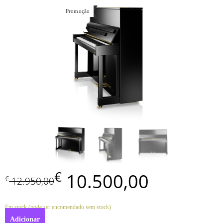
Promoção
€
10.500,00
€
12.950,00
Em stock (pode ser encomendado sem stock)
Adicionar