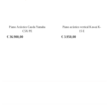
Piano Acústico Cauda Yamaha
Piano acústico vertical Kawai K-
C5X PE
15 E
€
36.900,00
€
3.950,00