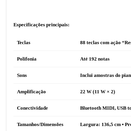
Especificações principais:
Teclas
88 teclas com ação “R
Polifonia
Até 192 notas
Sons
Inclui amostras do pia
Amplificação
22 W (11 W × 2)
Conectividade
Bluetooth MIDI, USB to
Tamanhos/Dimensões
Largura: 136,5 cm • Pro