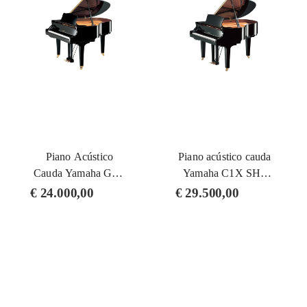
Piano Acústico
Piano acústico cauda
Cauda Yamaha GC1
Yamaha C1X SH3
SH3 PE (Silent)
PE (Silent)
€
24.000,00
€
29.500,00