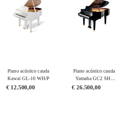
Piano acústico cauda
Piano acústico cauda
Kawai GL-10 WH/P
Yamaha GC2 SH3
PE (Silent)
€
12.500,00
€
26.500,00