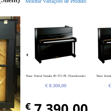
Mostrar Variações de Produto
Piano Vertical Yamaha B3 TC3 PE (TransAcoustic)
Piano Acúst
€
8.300,00
€
7.390,00
€