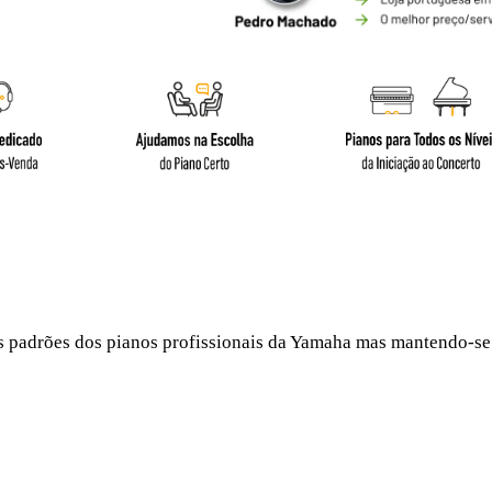
s padrões dos pianos profissionais da Yamaha mas mantendo-se
B3 Silent SC3 PE Piano Vertical Yamaha B3 Silent SC3 PE