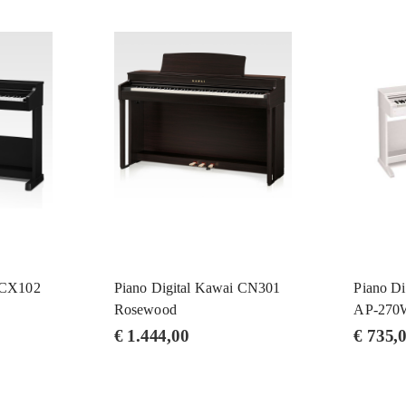
i CX102
Piano Digital Kawai CN301
Piano Di
Rosewood
AP-270
€
1.444,00
€
735,