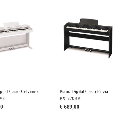
gital Casio Celviano
Piano Digital Casio Privia
WE
PX-770BK
00
€
689,00