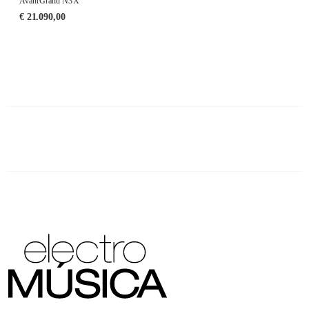
AvantGrand N3X
€
21.090,00