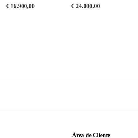
YUS1 TA3 PE
SH3 PE (Silent)
€
16.900,00
€
24.000,00
(TransAcoustic)
Área de Cliente