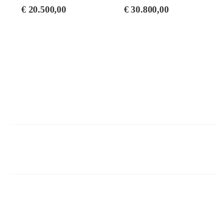
YUS5 TA3 PE
PE (Silent)
€
20.500,00
€
30.800,00
(TransAcoustic)