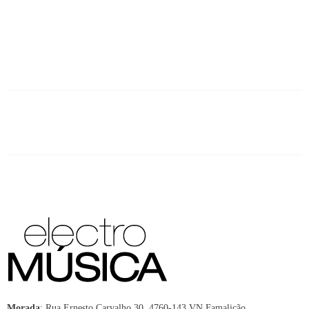
:
Rua Ernesto Carvalho 30, 4760-143 VN Famalicão,
Morada