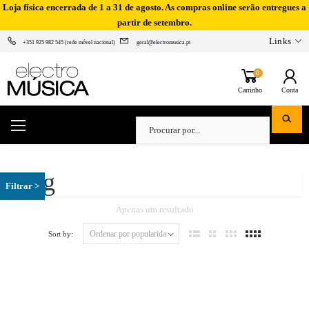
Loja física encerrada de 1 a 31 de agosto. As compras online serão entregues a
partir de setembro.
Links
+351 925 982 545 (rede móvel nacional)
geral@electromusica.pt
0
Carrinho
Conta
Korg
Apenas um resultado
Sort by: