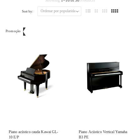
Showing
1
–
16
of
30
Products
Sort by:
Promoção
Piano acústico cauda Kawai GL-
Piano Acústico Vertical Yamaha
10 E/P
B3 PE