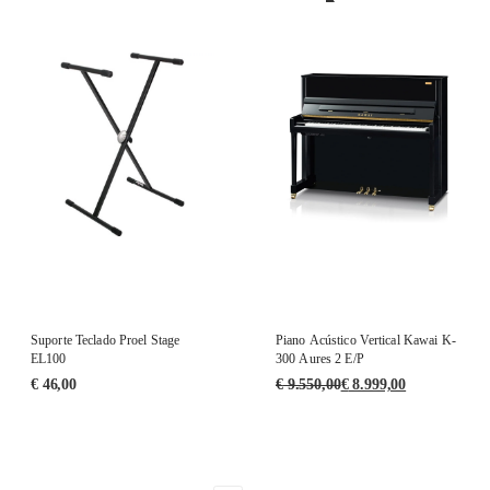
Suporte Teclado Proel Stage
Piano Acústico Vertical Kawai K-
EL100
300 Aures 2 E/P
€
46,00
€
9.550,00
€
8.999,00